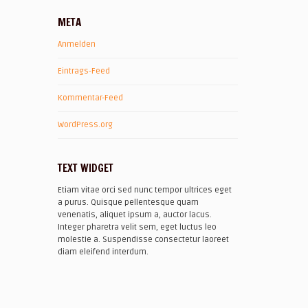
META
Anmelden
Eintrags-Feed
Kommentar-Feed
WordPress.org
TEXT WIDGET
Etiam vitae orci sed nunc tempor ultrices eget
a purus. Quisque pellentesque quam
venenatis, aliquet ipsum a, auctor lacus.
Integer pharetra velit sem, eget luctus leo
molestie a. Suspendisse consectetur laoreet
diam eleifend interdum.