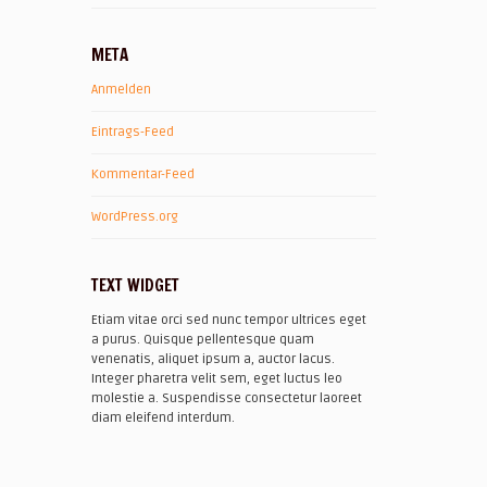
META
Anmelden
Eintrags-Feed
Kommentar-Feed
WordPress.org
TEXT WIDGET
Etiam vitae orci sed nunc tempor ultrices eget
a purus. Quisque pellentesque quam
venenatis, aliquet ipsum a, auctor lacus.
Integer pharetra velit sem, eget luctus leo
molestie a. Suspendisse consectetur laoreet
diam eleifend interdum.