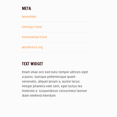
META
Anmelden
Eintrags-Feed
Kommentar-Feed
WordPress.org
TEXT WIDGET
Etiam vitae orci sed nunc tempor ultrices eget
a purus. Quisque pellentesque quam
venenatis, aliquet ipsum a, auctor lacus.
Integer pharetra velit sem, eget luctus leo
molestie a. Suspendisse consectetur laoreet
diam eleifend interdum.