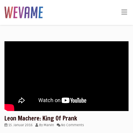
Leon Machere: King Of Prank
15. Januar 2016
By
Marvin
No Comments