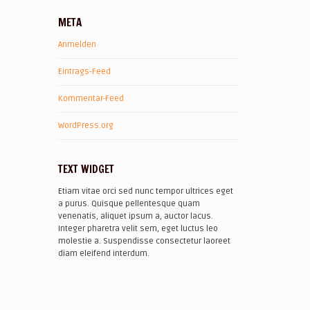
META
Anmelden
Eintrags-Feed
Kommentar-Feed
WordPress.org
TEXT WIDGET
Etiam vitae orci sed nunc tempor ultrices eget
a purus. Quisque pellentesque quam
venenatis, aliquet ipsum a, auctor lacus.
Integer pharetra velit sem, eget luctus leo
molestie a. Suspendisse consectetur laoreet
diam eleifend interdum.