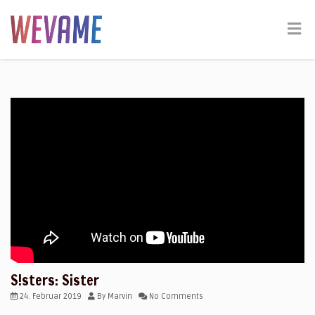
S!sters: Sister
24. Februar 2019
By
Marvin
No Comments