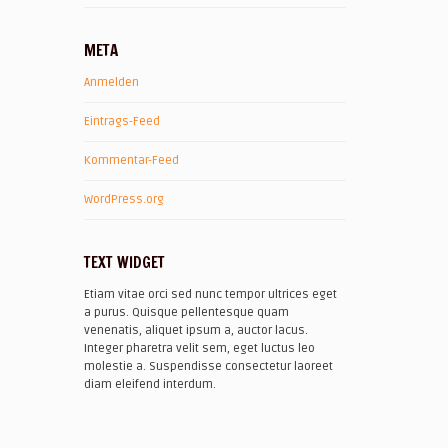
META
Anmelden
Eintrags-Feed
Kommentar-Feed
WordPress.org
TEXT WIDGET
Etiam vitae orci sed nunc tempor ultrices eget
a purus. Quisque pellentesque quam
venenatis, aliquet ipsum a, auctor lacus.
Integer pharetra velit sem, eget luctus leo
molestie a. Suspendisse consectetur laoreet
diam eleifend interdum.