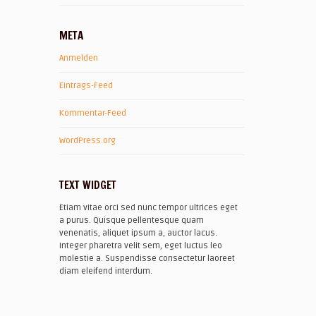
META
Anmelden
Eintrags-Feed
Kommentar-Feed
WordPress.org
TEXT WIDGET
Etiam vitae orci sed nunc tempor ultrices eget
a purus. Quisque pellentesque quam
venenatis, aliquet ipsum a, auctor lacus.
Integer pharetra velit sem, eget luctus leo
molestie a. Suspendisse consectetur laoreet
diam eleifend interdum.