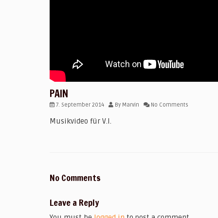
PAIN
7. September 2014
By
Marvin
No Comments
Musikvideo für V.I.
No Comments
Leave a Reply
You must be
logged in
to post a comment.